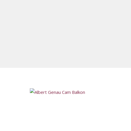
Ankara´nın önde gelen firmaları arasında bulunan Mitr
Ankara Cam Balkon İmalatı, uzun yıllar cam balkon
sektöründe bulunarak Ankara´lı müşterilerimize hizmet
vermektedir. Türkiye´nin cam balkon markası olan Albe