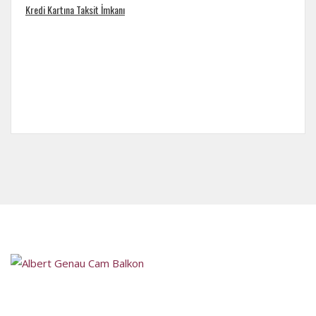
Kredi Kartına Taksit İmkanı
Satış Sonrası Destek
Ankara´nın önde gelen firmaları arasında bulunan Mitra Ankara