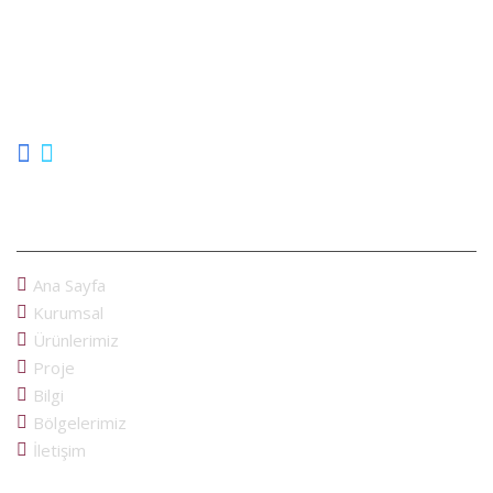
Cam Balkon İmalatı, uzun yıllar cam balkon sektöründe bulunarak
Ankara´lı müşterilerimize hizmet vermektedir. Türkiye´nin cam
balkon markası olan Albert Genau´nun üretici bayliğini yaparak,
cam balkon konusunda profosyonel ekimizle her zaman
hizmetinizdeyiz...
MENU
Ana Sayfa
Kurumsal
Ürünlerimiz
Proje
Bilgi
Bölgelerimiz
İletişim