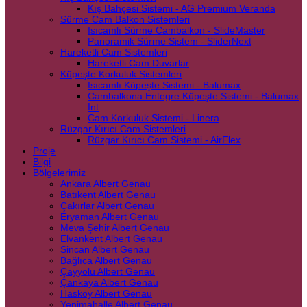
Kış Bahçesi Sistemi - AG Premium Veranda
Sürme Cam Balkon Sistemleri
Isıcamlı Sürme Cambalkon - SlideMaster
Panoramik Sürme Sistem - SliderNext
Hareketli Cam Sistemleri
Hareketli Cam Duvarlar
Küpeşte Korkuluk Sistemleri
Isıcamlı Küpeşte Sistemi - Balumax
Cambalkona Entegre Küpeşte Sistemi - Balumax
Int
Cam Korkuluk Sistemi - Linera
Rüzgar Kırıcı Cam Sistemleri
Rüzgar Kırıcı Cam Sistemi - AirFlex
Proje
Bilgi
Bölgelerimiz
Ankara Albert Genau
Batıkent Albert Genau
Çakırlar Albert Genau
Eryaman Albert Genau
Meva Şehir Albert Genau
Elvankent Albert Genau
Sincan Albert Genau
Bağlıca Albert Genau
Çayyolu Albert Genau
Çankaya Albert Genau
Hasköy Albert Genau
Yenimahalle Albert Genau