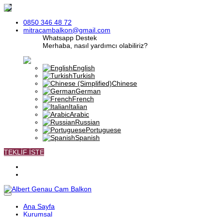
0850 346 48 72
mitracambalkon@gmail.com
Whatsapp Destek
Merhaba, nasıl yardımcı olabiliriz?
Turkish
English
Turkish
Chinese
German
French
Italian
Arabic
Russian
Portuguese
Spanish
TEKLİF İSTE
Ana Sayfa
Kurumsal