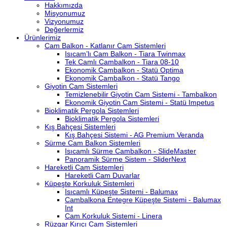
Hakkımızda
Misyonumuz
Vizyonumuz
Değerlermiz
Ürünlerimiz
Cam Balkon - Katlanır Cam Sistemleri
Isıcam’lı Cam Balkon - Tiara Twinmax
Tek Camlı Cambalkon - Tiara 08-10
Ekonomik Cambalkon - Statü Optima
Ekonomik Cambalkon - Statü Tango
Giyotin Cam Sistemleri
Temizlenebilir Giyotin Cam Sistemi - Tambalkon
Ekonomik Giyotin Cam Sistemi - Statü Impetus
Bioklimatik Pergola Sistemleri
Bioklimatik Pergola Sistemleri
Kış Bahçesi Sistemleri
Kış Bahçesi Sistemi - AG Premium Veranda
Sürme Cam Balkon Sistemleri
Isıcamlı Sürme Cambalkon - SlideMaster
Panoramik Sürme Sistem - SliderNext
Hareketli Cam Sistemleri
Hareketli Cam Duvarlar
Küpeşte Korkuluk Sistemleri
Isıcamlı Küpeşte Sistemi - Balumax
Cambalkona Entegre Küpeşte Sistemi - Balumax
Int
Cam Korkuluk Sistemi - Linera
Rüzgar Kırıcı Cam Sistemleri