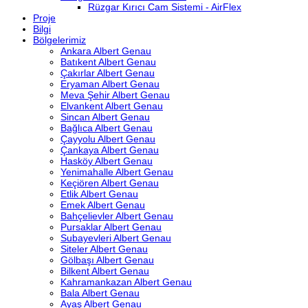
Rüzgar Kırıcı Cam Sistemi - AirFlex
Proje
Bilgi
Bölgelerimiz
Ankara Albert Genau
Batıkent Albert Genau
Çakırlar Albert Genau
Eryaman Albert Genau
Meva Şehir Albert Genau
Elvankent Albert Genau
Sincan Albert Genau
Bağlıca Albert Genau
Çayyolu Albert Genau
Çankaya Albert Genau
Hasköy Albert Genau
Yenimahalle Albert Genau
Keçiören Albert Genau
Etlik Albert Genau
Emek Albert Genau
Bahçelievler Albert Genau
Pursaklar Albert Genau
Subayevleri Albert Genau
Siteler Albert Genau
Gölbaşı Albert Genau
Bilkent Albert Genau
Kahramankazan Albert Genau
Bala Albert Genau
Ayaş Albert Genau