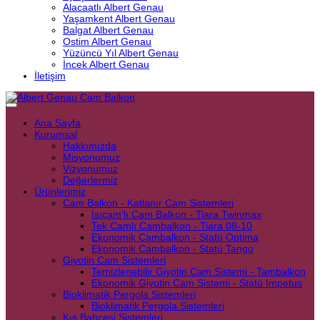
Alacaatlı Albert Genau
Yaşamkent Albert Genau
Balgat Albert Genau
Ostim Albert Genau
Yüzüncü Yıl Albert Genau
İncek Albert Genau
İletişim
Ana Sayfa
Kurumsal
Hakkımızda
Misyonumuz
Vizyonumuz
Değerlermiz
Ürünlerimiz
Cam Balkon - Katlanır Cam Sistemleri
Isıcam’lı Cam Balkon - Tiara Twinmax
Tek Camlı Cambalkon - Tiara 08-10
Ekonomik Cambalkon - Statü Optima
Ekonomik Cambalkon - Statü Tango
Giyotin Cam Sistemleri
Temizlenebilir Giyotin Cam Sistemi - Tambalkon
Ekonomik Giyotin Cam Sistemi - Statü Impetus
Bioklimatik Pergola Sistemleri
Bioklimatik Pergola Sistemleri
Kış Bahçesi Sistemleri