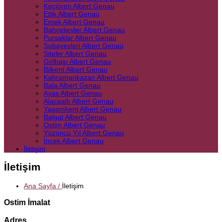
Keçiören Albert Genau
Etlik Albert Genau
Emek Albert Genau
Bahçelievler Albert Genau
Pursaklar Albert Genau
Subayevleri Albert Genau
Siteler Albert Genau
Gölbaşı Albert Genau
Bilkent Albert Genau
Kahramankazan Albert Genau
Bala Albert Genau
Ayaş Albert Genau
Alacaatlı Albert Genau
Yaşamkent Albert Genau
Balgat Albert Genau
Ostim Albert Genau
Yüzüncü Yıl Albert Genau
İncek Albert Genau
İletişim
İletişim
Ana Sayfa /
İletişim
Ostim İmalat
Adres