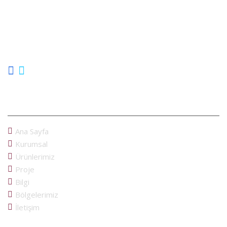
Cam Balkon İmalatı, uzun yıllar cam balkon sektöründe bulunarak
Ankara´lı müşterilerimize hizmet vermektedir. Türkiye´nin cam
balkon markası olan Albert Genau´nun üretici bayliğini yaparak,
cam balkon konusunda profosyonel ekimizle her zaman
hizmetinizdeyiz...
MENU
Ana Sayfa
Kurumsal
Ürünlerimiz
Proje
Bilgi
Bölgelerimiz
İletişim