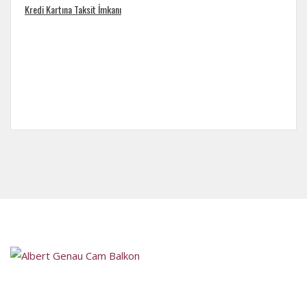
Kredi Kartına Taksit İmkanı
Satış Sonrası Destek
Ankara´nın önde gelen firmaları arasında bulunan Mitra Ankara