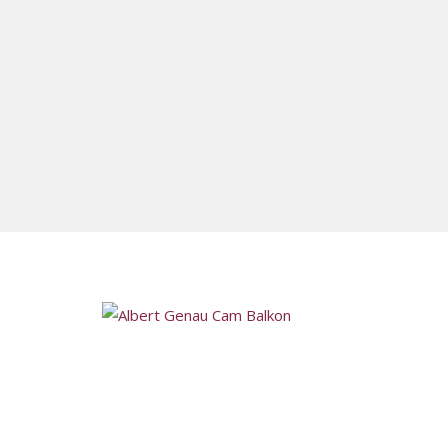
Ankara´nın önde gelen firmaları arasında bulunan Mitr
Ankara Cam Balkon İmalatı, uzun yıllar cam balkon
sektöründe bulunarak Ankara´lı müşterilerimize hizmet
vermektedir. Türkiye´nin cam balkon markası olan Albe