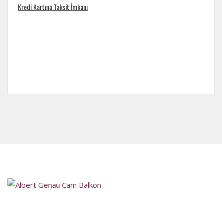
Kredi Kartına Taksit İmkanı
Satış Sonrası Destek
Ankara´nın önde gelen firmaları arasında bulunan Mitra Ankara