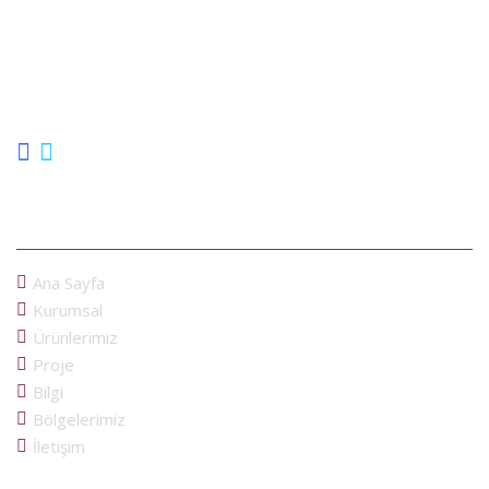
Cam Balkon İmalatı, uzun yıllar cam balkon sektöründe bulunarak
Ankara´lı müşterilerimize hizmet vermektedir. Türkiye´nin cam
balkon markası olan Albert Genau´nun üretici bayliğini yaparak,
cam balkon konusunda profosyonel ekimizle her zaman
hizmetinizdeyiz...
MENU
Ana Sayfa
Kurumsal
Ürünlerimiz
Proje
Bilgi
Bölgelerimiz
İletişim