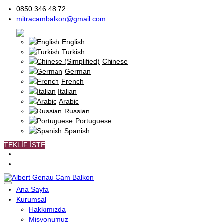
0850 346 48 72
mitracambalkon@gmail.com
Turkish
English
Turkish
Chinese
German
French
Italian
Arabic
Russian
Portuguese
Spanish
TEKLİF İSTE
Ana Sayfa
Kurumsal
Hakkımızda
Misyonumuz