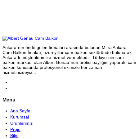
Satış Sonrası Destek
Ankara´nın önde gelen firmaları arasında bulunan Mitra Ankara
Cam Balkon İmalatı, uzun yıllar cam balkon sektöründe bulunarak
Ankara´lı müşterilerimize hizmet vermektedir. Türkiye´nin cam
balkon markası olan Albert Genau´nun üretici bayliğini yaparak, cam
balkon konusunda profosyonel ekimizle her zaman
hizmetinizdeyiz...
Menu
Ana Sayfa
Kurumsal
Ürünlerimiz
Proje
Bilgi