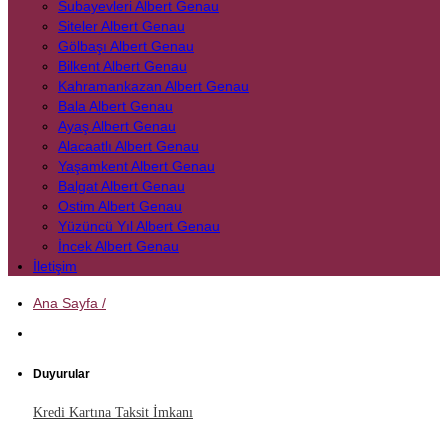
Subayevleri Albert Genau
Siteler Albert Genau
Gölbaşı Albert Genau
Bilkent Albert Genau
Kahramankazan Albert Genau
Bala Albert Genau
Ayaş Albert Genau
Alacaatlı Albert Genau
Yaşamkent Albert Genau
Balgat Albert Genau
Ostim Albert Genau
Yüzüncü Yıl Albert Genau
İncek Albert Genau
İletişim
Ana Sayfa /
Duyurular
Kredi Kartına Taksit İmkanı