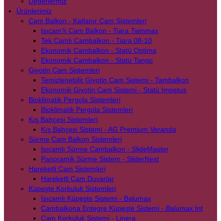
Değerlermiz
Ürünlerimiz
Cam Balkon - Katlanır Cam Sistemleri
Isıcam’lı Cam Balkon - Tiara Twinmax
Tek Camlı Cambalkon - Tiara 08-10
Ekonomik Cambalkon - Statü Optima
Ekonomik Cambalkon - Statü Tango
Giyotin Cam Sistemleri
Temizlenebilir Giyotin Cam Sistemi - Tambalkon
Ekonomik Giyotin Cam Sistemi - Statü Impetus
Bioklimatik Pergola Sistemleri
Bioklimatik Pergola Sistemleri
Kış Bahçesi Sistemleri
Kış Bahçesi Sistemi - AG Premium Veranda
Sürme Cam Balkon Sistemleri
Isıcamlı Sürme Cambalkon - SlideMaster
Panoramik Sürme Sistem - SliderNext
Hareketli Cam Sistemleri
Hareketli Cam Duvarlar
Küpeşte Korkuluk Sistemleri
Isıcamlı Küpeşte Sistemi - Balumax
Cambalkona Entegre Küpeşte Sistemi - Balumax Int
Cam Korkuluk Sistemi - Linera