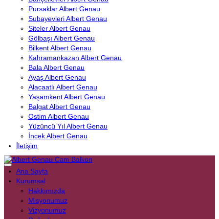
Pursaklar Albert Genau
Subayevleri Albert Genau
Siteler Albert Genau
Gölbaşı Albert Genau
Bilkent Albert Genau
Kahramankazan Albert Genau
Bala Albert Genau
Ayaş Albert Genau
Alacaatlı Albert Genau
Yaşamkent Albert Genau
Balgat Albert Genau
Ostim Albert Genau
Yüzüncü Yıl Albert Genau
İncek Albert Genau
İletişim
Ana Sayfa
Kurumsal
Hakkımızda
Misyonumuz
Vizyonumuz